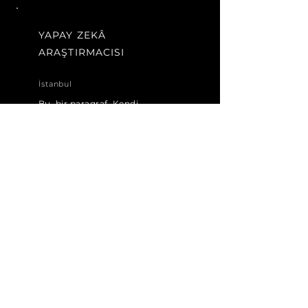
YAPAY ZEKÂ
ARAŞTIRMACISI
İstanbul
Bu, bir paragraf. Kendi
metninizi eklemek için tıklayın.
İçeriğinizi eklemek ve yazı tipini
değiştirmek için “Metni
Düzenle”ye tek veya buraya çift
tıklayın.
Şimdi Başvur